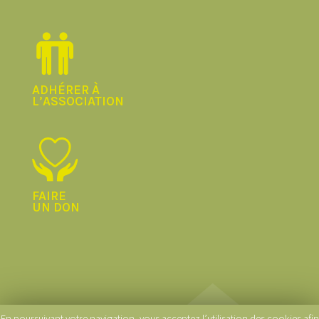
ADHÉRER À
L’ASSOCIATION
FAIRE
UN DON
En poursuivant votre navigation, vous acceptez l’utilisation des cookies afin
© La Logitude 2020 |
Conception graphique et développement :