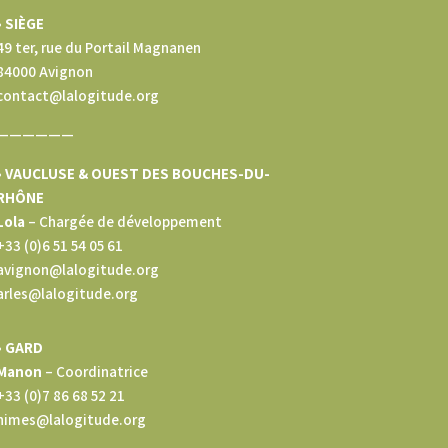
• SIÈGE
49 ter, rue du Portail Magnanen
84000 Avignon
contact@lalogitude.org
——————
• VAUCLUSE & OUEST DES BOUCHES-DU-
RHÔNE
Lola
–
Chargée de développement
+33 (0)6 51 54 05 61
avignon@lalogitude.org
arles@lalogitude.org
• GARD
Manon
– Coordinatrice
+33 (0)7 86 68 52 21
nimes@lalogitude.org