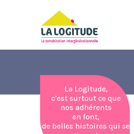
La Logitude,
c’est surtout ce que
nos adhérents
en font,
de belles histoires qui se