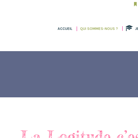
ACCUEIL
QUI SOMMES-NOUS ?
J
La Logitude c’e