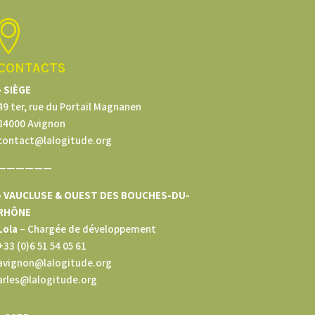
CONTACTS
• SIÈGE
49 ter, rue du Portail Magnanen
84000 Avignon
contact@lalogitude.org
——————
• VAUCLUSE & OUEST DES BOUCHES-DU-
RHÔNE
Lola
–
Chargée de développement
+33 (0)6 51 54 05 61
avignon@lalogitude.org
arles@lalogitude.org